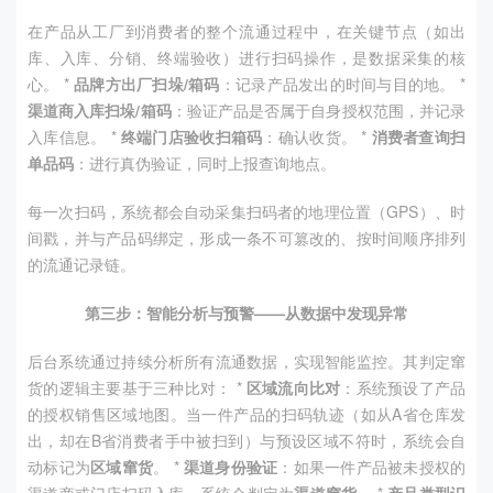
在产品从工厂到消费者的整个流通过程中，在关键节点（如出
库、入库、分销、终端验收）进行扫码操作，是数据采集的核
心。 *
品牌方出厂扫垛/箱码
：记录产品发出的时间与目的地。 *
渠道商入库扫垛/箱码
：验证产品是否属于自身授权范围，并记录
入库信息。 *
终端门店验收扫箱码
：确认收货。 *
消费者查询扫
单品码
：进行真伪验证，同时上报查询地点。
每一次扫码，系统都会自动采集扫码者的地理位置（GPS）、时
间戳，并与产品码绑定，形成一条不可篡改的、按时间顺序排列
的流通记录链。
第三步：智能分析与预警——从数据中发现异常
后台系统通过持续分析所有流通数据，实现智能监控。其判定窜
货的逻辑主要基于三种比对： *
区域流向比对
：系统预设了产品
的授权销售区域地图。当一件产品的扫码轨迹（如从A省仓库发
出，却在B省消费者手中被扫到）与预设区域不符时，系统会自
动标记为
区域窜货
。 *
渠道身份验证
：如果一件产品被未授权的