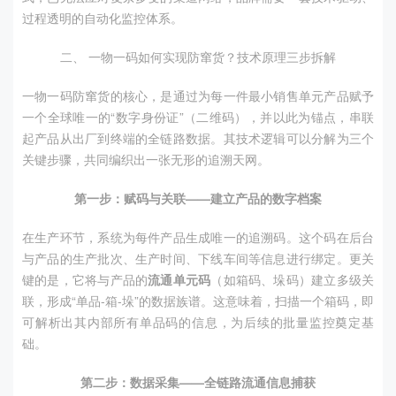
过程透明的自动化监控体系。
二、 一物一码如何实现防窜货？技术原理三步拆解
一物一码防窜货的核心，是通过为每一件最小销售单元产品赋予
一个全球唯一的“数字身份证”（二维码），并以此为锚点，串联
起产品从出厂到终端的全链路数据。其技术逻辑可以分解为三个
关键步骤，共同编织出一张无形的追溯天网。
第一步：赋码与关联——建立产品的数字档案
在生产环节，系统为每件产品生成唯一的追溯码。这个码在后台
与产品的生产批次、生产时间、下线车间等信息进行绑定。更关
键的是，它将与产品的
流通单元码
（如箱码、垛码）建立多级关
联，形成“单品-箱-垛”的数据族谱。这意味着，扫描一个箱码，即
可解析出其内部所有单品码的信息，为后续的批量监控奠定基
础。
第二步：数据采集——全链路流通信息捕获