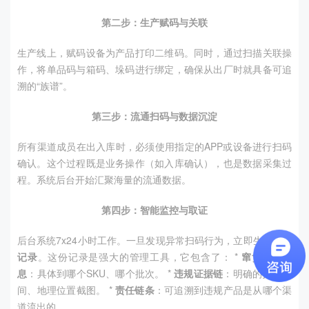
第二步：生产赋码与关联
生产线上，赋码设备为产品打印二维码。同时，通过扫描关联操
作，将单品码与箱码、垛码进行绑定，确保从出厂时就具备可追
溯的“族谱”。
第三步：流通扫码与数据沉淀
所有渠道成员在出入库时，必须使用指定的APP或设备进行扫码
确认。这个过程既是业务操作（如入库确认），也是数据采集过
程。系统后台开始汇聚海量的流通数据。
第四步：智能监控与取证
后台系统7x24小时工作。一旦发现异常扫码行为，立即生成
窜货
记录
。这份记录是强大的管理工具，它包含了： *
窜货产品信
息
：具体到哪个SKU、哪个批次。 *
违规证据链
：明确的扫码时
间、地理位置截图。 *
责任链条
：可追溯到违规产品是从哪个渠
道流出的。