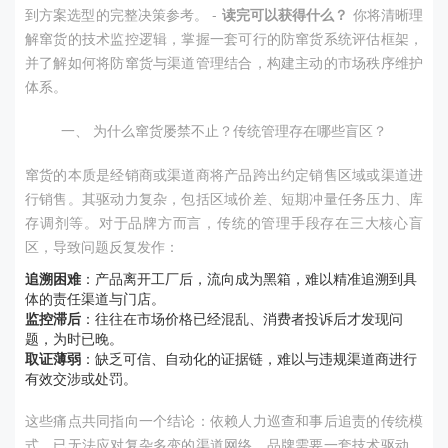
到方案选型的完整决策参考。 -
读完可以获得什么？
你将清晰理
解窜货的技术监控逻辑，掌握一套可行的防窜货系统评估框架，
并了解如何将防窜货与渠道管理结合，构建主动的市场秩序维护
体系。
一、 为什么窜货屡禁不止？传统管理存在哪些盲区？
窜货的本质是经销商或渠道商将产品跨出约定销售区域或渠道进
行销售。其驱动力复杂，包括区域价差、短期冲量任务压力、库
存调剂等。对于品牌方而言，传统的管理手段存在三大核心盲
区，导致问题反复发作：
追溯困难
：产品离开工厂后，流向成为黑箱，难以精准追溯到具
体的责任渠道与门店。
监控滞后
：往往在市场价格已经混乱、消费者投诉后才发现问
题，为时已晚。
取证薄弱
：缺乏可信、自动化的证据链，难以与违规渠道商进行
有效交涉或处罚。
这些痛点共同指向一个结论：依赖人力巡查和事后追责的传统模
式，已无法应对复杂多变的渠道网络，品牌需要一套技术驱动、