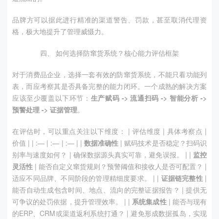
品牌方可以据此进行精准的渠道警告、罚款，甚至取消代理资
格，极大地提升了管理威慑力。
四、 如何选择防窜货系统？核心能力评估框架
对于消费品企业，选择一套有效的防窜货系统，不能只看功能列
表，而应考察其是否具备完整的能力闭环。一个成熟的解决方案
应该至少覆盖以下环节：
生产赋码
->
流通扫码
->
智能分析
->
预警处理
->
证据管理
。
在评估时，可以重点关注以下维度： | 评估维度 | 具体考察点 |
价值 | | :— | :— | :— | |
数据准确性
| 赋码技术是否稳定？扫码识
别率与速度如何？ | 确保数据源头真实可靠，避免误报。 | |
监控
灵活性
| 能否自定义窜货规则？预警阈值和接收人是否可配置？ |
适应不同品牌、不同阶段的管理精细度要求。 | |
证据链完整性
|
能否自动生成包含时间、地点、流向的完整证据报告？ | 提供无
可争议的处罚依据，提升管理效率。 | |
系统集成性
| 能否与现有
的ERP、CRM或渠道返利系统打通？ | 避免形成数据孤岛，实现