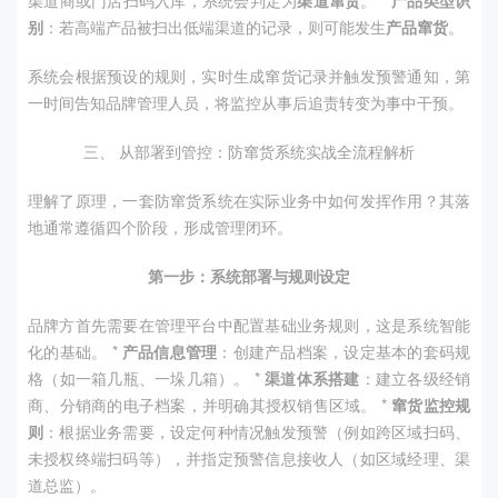
渠道商或门店扫码入库，系统会判定为
渠道窜货
。 *
产品类型识
别
：若高端产品被扫出低端渠道的记录，则可能发生
产品窜货
。
系统会根据预设的规则，实时生成窜货记录并触发预警通知，第
一时间告知品牌管理人员，将监控从事后追责转变为事中干预。
三、 从部署到管控：防窜货系统实战全流程解析
理解了原理，一套防窜货系统在实际业务中如何发挥作用？其落
地通常遵循四个阶段，形成管理闭环。
第一步：系统部署与规则设定
品牌方首先需要在管理平台中配置基础业务规则，这是系统智能
化的基础。 *
产品信息管理
：创建产品档案，设定基本的套码规
格（如一箱几瓶、一垛几箱）。 *
渠道体系搭建
：建立各级经销
商、分销商的电子档案，并明确其授权销售区域。 *
窜货监控规
则
：根据业务需要，设定何种情况触发预警（例如跨区域扫码、
未授权终端扫码等），并指定预警信息接收人（如区域经理、渠
道总监）。