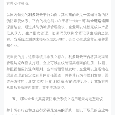
管理动作联动。 |
以国内领先的
利多码云平台
为例，其构建的正是一套端到端的防
伪防窜货体系。平台的核心能力在于将“一物一码”与
全链路追溯
深度结合。通过其防伪溯源管理模块，企业可以轻松完成从产品
信息录入、生产批次管理、追溯码关联到窜货记录生成的全流
程。当系统监测到未授权区域扫码时，会自动生成窜货记录并通
知企业。
更重要的是，这套系统并非孤立存在。
利多码云平台
将其与渠道
管理与返利模块打通。企业可以在线管理渠道商的注册、认领，
并配置相应的返利规则。当窜货预警触发时，企业可以直观地在
渠道管理后台定位到具体责任渠道，并将其行为与返利发放、渠
道评级挂钩，形成“监控-问责-利益联动”的管理闭环，让窜货管理
从事后补救转向事前、事中主动防控。
五、 哪些企业尤其需要防窜货系统？适用场景与选型建议
并非所有行业和企业都需要最复杂的系统，但以下场景的企业将