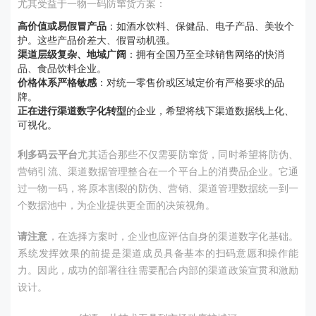
尤其受益于一物一码防窜货方案：
高价值或易假冒产品
：如酒水饮料、保健品、电子产品、美妆个
护。这些产品价差大、假冒动机强。
渠道层级复杂、地域广阔
：拥有全国乃至全球销售网络的快消
品、食品饮料企业。
价格体系严格敏感
：对统一零售价或区域定价有严格要求的品
牌。
正在进行渠道数字化转型
的企业，希望将线下渠道数据线上化、
可视化。
利多码云平台
尤其适合那些不仅需要防窜货，同时希望将防伪、
营销引流、渠道数据管理整合在一个平台上的消费品企业。它通
过一物一码，将原本割裂的防伪、营销、渠道管理数据统一到一
个数据池中，为企业提供更全面的决策视角。
请注意
，在选择方案时，企业也应评估自身的渠道数字化基础。
系统发挥效果的前提是渠道成员具备基本的扫码意愿和操作能
力。因此，成功的部署往往需要配合内部的渠道政策宣贯和激励
设计。