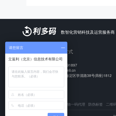
数智化营销科技及运营服务商
请您留言
联系方式
13811791897
sw@lifanli.cn
北京市海淀区学清路38号(B座)1812
室
友情链接：
防伪溯源
一物一码代理
防伪标签
二维