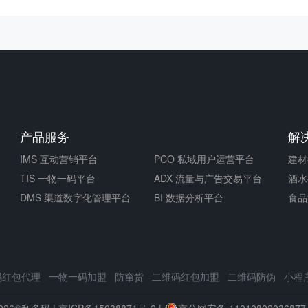
产品服务
解
IMS 互动营销平台
PCO 私域用户运营平台
建材
TIS 一物一码平台
ADX 流量与广告交易平台
酒水
DMS 渠道数字化管理平台
BI 数据分析平台
食品
码红包代理
一物一码加盟
防窜货
二维码红包加盟
二维码防伪
小程