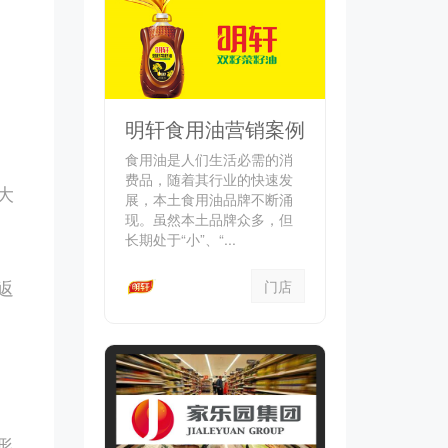
明轩食用油营销案例
食用油是人们生活必需的消
费品，随着其行业的快速发
大
展，本土食用油品牌不断涌
现。虽然本土品牌众多，但
长期处于“小”、“...
返
门店
形