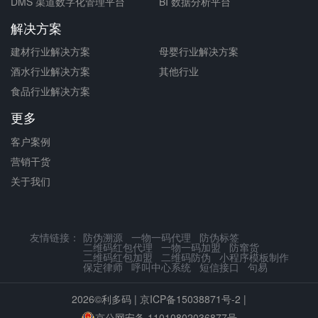
DMS 渠道数字化管理平台
BI 数据分析平台
解决方案
建材行业解决方案
母婴行业解决方案
酒水行业解决方案
其他行业
食品行业解决方案
更多
客户案例
营销干货
关于我们
友情链接：
防伪溯源
一物一码代理
防伪标签
二维码红包代理
一物一码加盟
防窜货
二维码红包加盟
二维码防伪
小程序模板制作
保定律师
呼叫中心系统
短信接口
句易
2026©利多码 |
京ICP备15038871号-2
|
京公网安备 11010802036877号