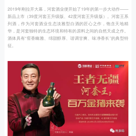
2019年刚拉开大幕，河套酒业便开始了19年的第一步大动作——
新品上市（39度河套王升级版、42度河套王升级版）。河套王系
列酒，作为河套酒业生态淡雅型白酒的匠心之作，饱含天地精
华，是河套独特的生态环境和特有的原料之间的自然天成之作。
酒体具有“窖香幽雅、绵甜醇厚、谐调甘爽、味净香长”的典型特
征。