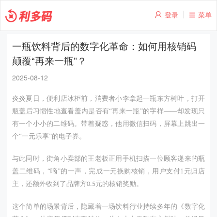
登录
菜单
一瓶饮料背后的数字化革命：如何用核销码
颠覆“再来一瓶”？
2025-08-12
炎炎夏日，便利店冰柜前，消费者小李拿起一瓶
东方树叶
，打开
瓶盖后习惯性地查看盖内是否有
“再来一瓶”的字样——却发现只
有一个小小的二维码。带着疑惑，他用微信扫码，屏幕上跳出一
个“一元乐享”的电子券。
与此同时，街角小卖部的王老板正用手机扫描一位顾客递来的瓶
盖二维码，
“嘀”的一声，完成一元换购核销，用户支付1元归店
主，还额外收到了品牌方
元的核销奖励。
0.5
这个简单的场景背后，隐藏着一场饮料行业持续多年的
《
数字化