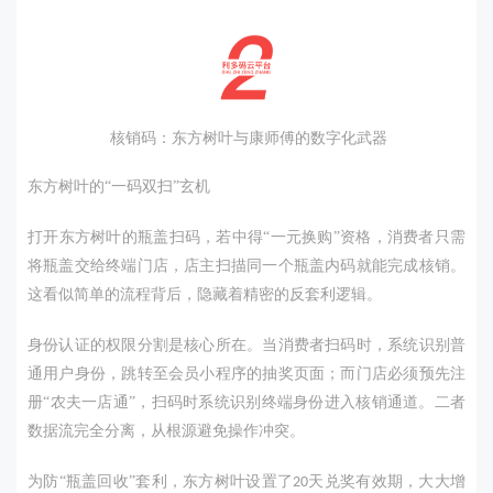
核销码：东方树叶与康师傅的数字化武器
东方树叶的
“一码双扫”玄机
打开东方树叶的瓶盖扫码，若中得
“一元换购”资格，消费者只需
将瓶盖交给终端门店，店主扫描同一个瓶盖内码就能完成核销。
这看似简单的流程背后，隐藏着精密的反套利逻辑。
身份认证的权限分割是核心所在。当消费者扫码时，系统识别普
通用户身份，跳转至会员小程序的抽奖页面；而门店必须预先注
册
“
农夫一店通
”，扫码时系统识别终端身份进入核销通道。二者
数据流完全分离，从根源避免操作冲突。
为防
“瓶盖回收”套利，东方树叶设置了
天兑奖有效期，大大增
20