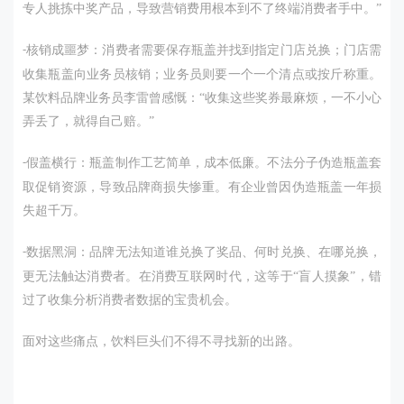
专人挑拣中奖产品，导致营销费用根本到不了终端消费者手中。”
核销成噩梦：消费者需要保存瓶盖并找到指定门店兑换；门店需
-
收集瓶盖向业务员核销；业务员则要一个一个清点或按斤称重。
某饮料品牌业务员李雷曾感慨：“收集这些奖券最麻烦，一不小心
弄丢了，就得自己赔。”
假盖横行：瓶盖制作工艺简单，成本低廉。不法分子伪造瓶盖套
-
取促销资源，导致品牌商损失惨重。有企业曾因伪造瓶盖一年损
失超千万。
数据黑洞：品牌无法知道谁兑换了奖品、何时兑换、在哪兑换，
-
更无法触达消费者。在消费互联网时代，这等于“盲人摸象”，错
过了收集分析消费者数据的宝贵机会。
面对这些痛点，饮料巨头们不得不寻找新的出路。