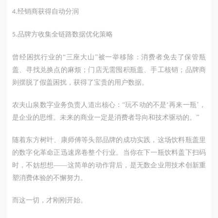
经销商获得自动分润
4.
品牌方收集全链路数据优化策略
5.
曾经困扰行业的
“三座大山”被一举移除：消费者免去了保管瓶
盖、寻找兑换点的麻烦；门店无需囤积瓶盖、手工核销；品牌商
则摆脱了假盖困扰，获得了宝贵的用户数据。
农夫山泉数字业务负责人道出核心：
“玩不动的不是‘再来一瓶’，
是企业的思维。未来的商业一定是消费者导向和技术驱动的。”
随着东方树叶、康师傅等头部品牌的成功实践，这场饮料瓶盖里
的数字化革命正迅速席卷整个行业。当你在下一瓶饮料盖下扫码
时，不妨想想
——这简单的动作背后，是无数企业用技术创新重
塑消费体验的不懈努力。
而这一切，才刚刚开始。