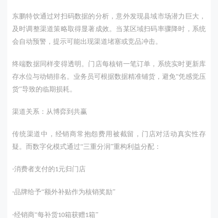
东鹏特饮通过对扫码数据的分析，意外发现县域市场潜力巨大，
及时调整渠道策略取得显著成效。当某区域扫码率骤降时，系统
会自动预警，提示可能出现渠道堵塞或竞品冲击。
终端数据同样变得透明。门店每核销一笔订单，系统实时更新库
存水位与动销排名。业务员可根据数据精准铺货，避免
“凭感觉压
货”导致的临期损耗。
渠道关系：从博弈到共赢
传统渠道中，经销商常抱怨费用被截留，门店对活动真实性存
疑。而数字化模式通过
“三重分润”重构利益分配：
消费者支付的
元归门店
-
1
品牌给予
“
额外补贴作为核销奖励
”
-
经销商
“
每补货
箱获赠
箱
”
-
10
1