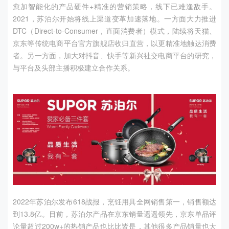
愈加智能化的产品硬件
+
精准的营销策略，线下已难逢敌手。
2021
，苏泊尔开始将线上渠道变革加速落地。一方面大力推进
DTC
（
Direct-to-Consumer
，直面消费者）模式，陆续将天猫、
京东等传统电商平台官方旗舰店收归直营，以更精准地触达消费
者。另一方面，加大对抖音、快手等新兴社交电商平台的研究，
与平台及头部主播积极建立合作关系。
2022年苏泊尔发布
618
战报，烹饪用具全网销售第一，销售额达
到
13.8
亿。目前，苏泊尔产品在京东销量遥遥领先，京东单品评
论量超过
200w+
的热销产品也比比皆是，其他很多产品销量也大