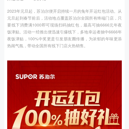
2023年元旦起，苏泊尔便开启持续一月的兔年开运红包活动。从
元旦起到春节前后，活动地点覆盖苏泊尔全国所有终端门店，只
要线下消费满
1000
即可现场扫码抽红包，最高可抽
6666
元年夜
饭津贴。活动一经推出便迅速引爆线下，多地幸运者抽中
6666
年
夜饭津贴，
100%
中奖更是引发朋友圈传播，为浓郁的年味更添
热闹气氛，带动全国所有线下门店火热销售。