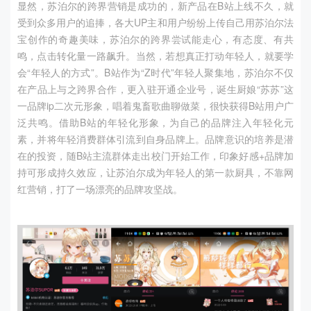
显然，苏泊尔的跨界营销是成功的，新产品在
B
站上线不久，就
受到众多用户的追捧，各大
UP
主和用户纷纷上传自己用苏泊尔法
宝创作的奇趣美味，苏泊尔的跨界尝试能走心，有态度、有共
鸣，点击转化量一路飙升。当然，若想真正打动年轻人，就要学
会“年轻人的方式”。
B
站作为“
Z
时代”年轻人聚集地，苏泊尔不仅
在产品上与之跨界合作，更入驻开通企业号，诞生厨娘“苏苏”这
一品牌
ip
二次元形象，唱着鬼畜歌曲聊做菜，很快获得
B
站用户广
泛共鸣。借助
B
站的年轻化形象，为自己的品牌注入年轻化元
素，并将年轻消费群体引流到自身品牌上。品牌意识的培养是潜
在的投资，随
B
站主流群体走出校门开始工作，印象好感
+
品牌加
持可形成持久效应，让苏泊尔成为年轻人的第一款厨具，不靠网
红营销，打了一场漂亮的品牌攻坚战。