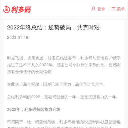
登录
菜单
2022年终总结：逆势破局，共克时艰
2023-01-16
时光飞逝、虎尾兔首，转眼已临近春节，利多码与新老客户携手
走过了这不平凡的
2022
年。感谢公司小伙伴的辛勤付出，更感谢
所有合作伙伴的长期信赖。
在此送上新年祝愿：旧岁已聚千重力，新年再进百尺竿。
总结利多码的
2022
，是破局创新的一年，更是沉淀蓄力的一年。
2022
年，利多码持续蓄力升级
不局限于一物一码营销范畴，利多码携“数智化营销科技及运营服