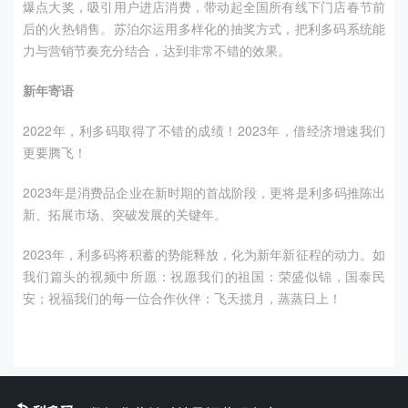
爆点大奖，吸引用户进店消费，带动起全国所有线下门店春节前
后的火热销售。苏泊尔运用多样化的抽奖方式，把利多码系统能
力与营销节奏充分结合，达到非常不错的效果。
新年寄语
2022年，利多码取得了不错的成绩！
2023
年，借经济增速我们
更要腾飞！
2023年是消费品企业在新时期的首战阶段，更将是利多码推陈出
新、拓展市场、突破发展的关键年。
2023年，利多码将积蓄的势能释放，化为新年新征程的动力。如
我们篇头的视频中所愿：祝愿我们的祖国：荣盛似锦，国泰民
安；祝福我们的每一位合作伙伴：飞天揽月，蒸蒸日上！