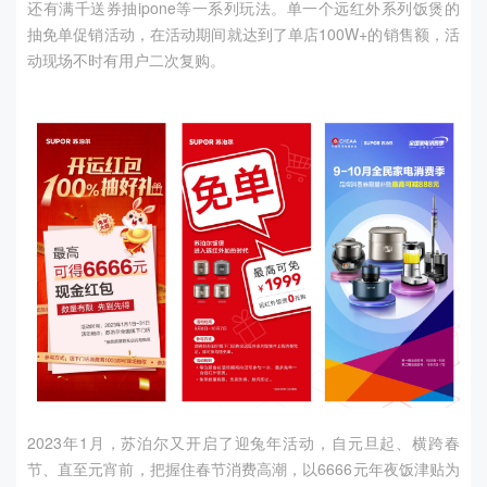
还有满千送券抽
ipone
等一系列玩法。单一个远红外系列饭煲的
抽免单促销活动，在活动期间就达到了单店
100W+
的销售额，活
动现场不时有用户二次复购。
2023年
1
月，苏泊尔又开启了迎兔年活动，自元旦起、横跨春
节、直至元宵前，把握住春节消费高潮，以
6666
元年夜饭津贴为