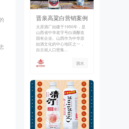
晋泉高粱白营销案例
的
太原酒厂始建于1950年，是
山西省中华老字号白酒酿造
国有企业。山西作为中华原
始酒文化的中心地区之一，
忠
自古就人口密集...
酒水