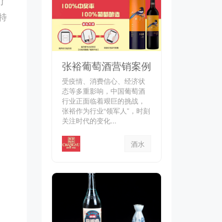
了
特
张裕葡萄酒营销案例
受疫情、消费信心、经济状
态等多重影响，中国葡萄酒
行业正面临着艰巨的挑战，
张裕作为行业“领军人”，时刻
关注时代的变化...
酒水