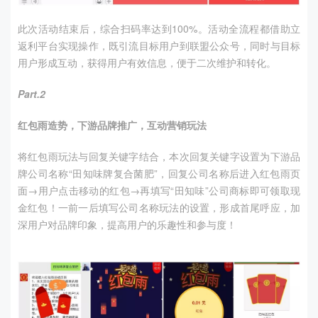
此次活动结束后，综合扫码率达到100%。活动全流程都借助立
返利平台实现操作，既引流目标用户到联盟公众号，同时与目标
用户形成互动，获得用户有效信息，便于二次维护和转化。
Part.2
红包雨造势，下游品牌推广，互动营销玩法
将红包雨玩法与回复关键字结合，本次回复关键字设置为下游品
牌公司名称“田知味牌复合菌肥”，回复公司名称后进入红包雨页
面→用户点击移动的红包→再填写“田知味”公司商标即可领取现
金红包！一前一后填写公司名称玩法的设置，形成首尾呼应，加
深用户对品牌印象，提高用户的乐趣性和参与度！