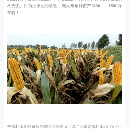
不秃尖。
目前玉米已经收割，
刘大哥预计亩产
1400——1500
斤
左右！
被施朴乐肥效征服的刘大哥果断又下单了
650
袋施朴乐
25-15-7
小