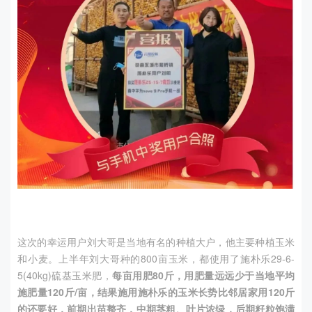
这次的幸运用户刘大哥是当地有名的种植大户，他主要种植玉米
和小麦。上半年刘大哥种的
800
亩玉米，都使用了施朴乐
29-6-
5(40kg)
硫基玉米肥，
每亩用肥
80
斤，用肥量远远少于当地平均
施肥量
120
斤
/
亩，结果施用施朴乐的玉米长势比邻居家用
120
斤
的还要好，
前期出苗整齐，中期茎粗、叶片浓绿，后期籽粒饱满