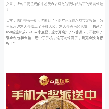
文章，请各位更值观的来感受利多码数智玩法赋能下的新营销魅
力。
日前，我们带着手机大奖来到了河南省商丘市永城市裴桥镇，为
幸运用户刘大哥送上了手机大奖。刘大哥高兴的说道：“
我买了
650
袋施朴乐
25-15-7
小麦肥，
这才开袋扫了
12
张奖卡
，
不仅中了
现金红包和食盐，还中了手机，
这可太惊喜了，我完全没有想
到！”